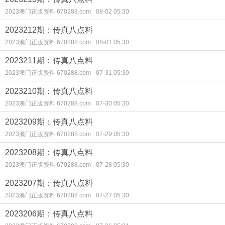
2023澳门正版资料 670288.com
08-02 05:30
2023212期：传真八点料
2023澳门正版资料 670288.com
08-01 05:30
2023211期：传真八点料
2023澳门正版资料 670288.com
07-31 05:30
2023210期：传真八点料
2023澳门正版资料 670288.com
07-30 05:30
2023209期：传真八点料
2023澳门正版资料 670288.com
07-29 05:30
2023208期：传真八点料
2023澳门正版资料 670288.com
07-28 05:30
2023207期：传真八点料
2023澳门正版资料 670288.com
07-27 05:30
2023206期：传真八点料