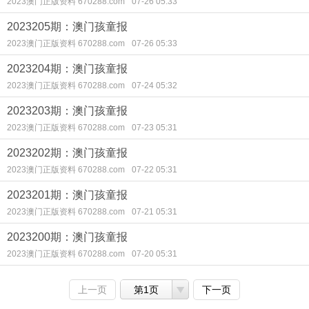
2023澳门正版资料 670288.com
07-26 05:33
2023205期：澳门孩童报
2023澳门正版资料 670288.com
07-26 05:33
2023204期：澳门孩童报
2023澳门正版资料 670288.com
07-24 05:32
2023203期：澳门孩童报
2023澳门正版资料 670288.com
07-23 05:31
2023202期：澳门孩童报
2023澳门正版资料 670288.com
07-22 05:31
2023201期：澳门孩童报
2023澳门正版资料 670288.com
07-21 05:31
2023200期：澳门孩童报
2023澳门正版资料 670288.com
07-20 05:31
上一页
第1页
下一页