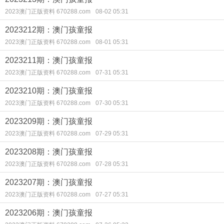
2023澳门正版资料 670288.com
08-02 05:31
2023212期：澳门孩童报
2023澳门正版资料 670288.com
08-01 05:31
2023211期：澳门孩童报
2023澳门正版资料 670288.com
07-31 05:31
2023210期：澳门孩童报
2023澳门正版资料 670288.com
07-30 05:31
2023209期：澳门孩童报
2023澳门正版资料 670288.com
07-29 05:31
2023208期：澳门孩童报
2023澳门正版资料 670288.com
07-28 05:31
2023207期：澳门孩童报
2023澳门正版资料 670288.com
07-27 05:31
2023206期：澳门孩童报