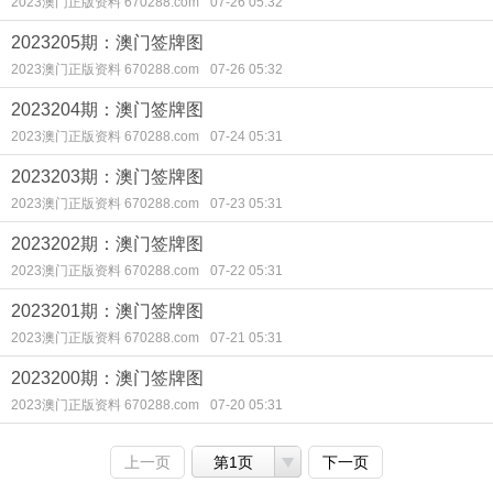
2023澳门正版资料 670288.com
07-26 05:32
2023205期：澳门签牌图
2023澳门正版资料 670288.com
07-26 05:32
2023204期：澳门签牌图
2023澳门正版资料 670288.com
07-24 05:31
2023203期：澳门签牌图
2023澳门正版资料 670288.com
07-23 05:31
2023202期：澳门签牌图
2023澳门正版资料 670288.com
07-22 05:31
2023201期：澳门签牌图
2023澳门正版资料 670288.com
07-21 05:31
2023200期：澳门签牌图
2023澳门正版资料 670288.com
07-20 05:31
上一页
第1页
下一页