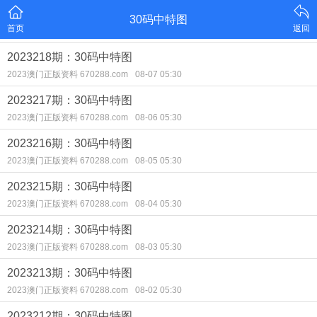
30码中特图
首页
返回
2023218期：30码中特图
2023澳门正版资料 670288.com
08-07 05:30
2023217期：30码中特图
2023澳门正版资料 670288.com
08-06 05:30
2023216期：30码中特图
2023澳门正版资料 670288.com
08-05 05:30
2023215期：30码中特图
2023澳门正版资料 670288.com
08-04 05:30
2023214期：30码中特图
2023澳门正版资料 670288.com
08-03 05:30
2023213期：30码中特图
2023澳门正版资料 670288.com
08-02 05:30
2023212期：30码中特图